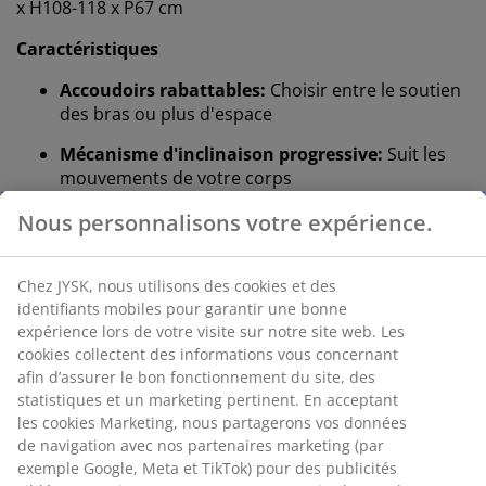
x H108-118 x P67 cm
Caractéristiques
Accoudoirs rabattables:
Choisir entre le soutien
des bras ou plus d'espace
Mécanisme d'inclinaison progressive:
Suit les
mouvements de votre corps
Verrouillage de l'inclinaison en position
Nous personnalisons votre expérience.
verticale:
Bloquez la chaise pour avoir une
posture stable
Chez JYSK, nous utilisons des cookies et des
Hauteur ajustable:
Pour s'adapter à votre taille
identifiants mobiles pour garantir une bonne
et à votre posture
expérience lors de votre visite sur notre site web. Les
cookies collectent des informations vous concernant
Roulettes de sécurité:
Se bloquent
afin d’assurer le bon fonctionnement du site, des
automatiquement lorsque la chaise n'est pas
statistiques et un marketing pertinent. En acceptant
utilisée
les cookies Marketing, nous partagerons vos données
de navigation avec nos partenaires marketing (par
Similicuir:
Résistant aux taches et facile à
exemple Google, Meta et TikTok) pour des publicités
nettoyer