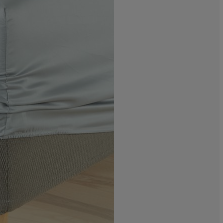
0%
0%
50%