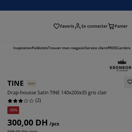
Favoris
Se connecter
Panier
cher
Inspiration
Publicités
Trouver mon magasin
Service client
PROS
Carrière
TINE
Gold
Drap-housse Satin TINE 140x200x35 gris clair
(
2
)
-50%
300,00 DH
/pcs
599,00 DH /pcs