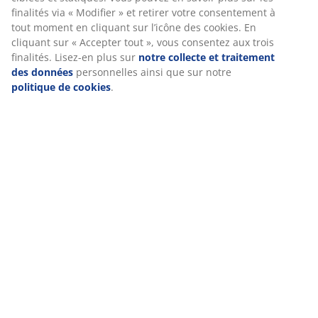
fonctionnement du site, des statistiques et un marketing
(
18
)
pertinent. En acceptant les cookies Marketing, nous
partagerons vos données de navigation avec nos
partenaires marketing (par exemple Google, Meta et TikTok)
pour des publicités ciblées et statiques. Vous pouvez en
Livraison
savoir plus sur les finalités via « Modifier » et retirer votre
consentement à tout moment en cliquant sur l’icône des
cookies. En cliquant sur « Accepter tout », vous consentez
aux trois finalités. Lisez-en plus sur
notre collecte et
traitement des données
personnelles ainsi que sur notre
politique de cookies
.