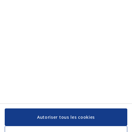
Catégories
Catégories
Service client
Service client
JYSK
JYSK
Siège social
Suivez-nous sur les réseaux sociaux