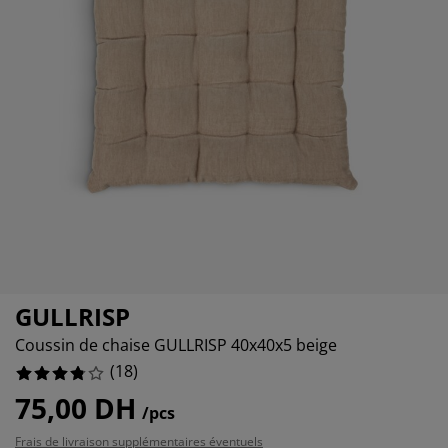
cessoires entretien meubles
lairages d'extérieur
raps
mmiers avec rangement
lairage
amping
moires
ommiers
nage et entretien
6666664%
6666664%
bilier de chambre
telas enfants
ambre enfant
anderie
GULLRISP
Coussin de chaise GULLRISP 40x40x5 beige
(
18
)
75,00 DH
/pcs
Frais de livraison supplémentaires éventuels