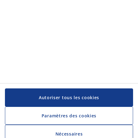
Catégories
Service client
Service client
JYSK
JYSK
Siège social
Suivez-nous sur les réseaux sociaux
Autoriser tous les cookies
Paramètres des cookies
Nécessaires