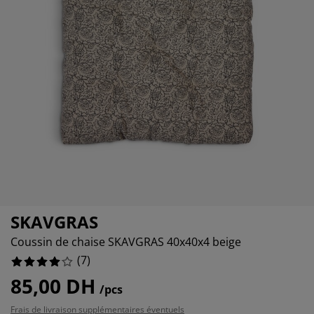
ccessoires entretien meubles
%
clairages d'extérieur
raps
ommiers avec rangement
clairage
amping
rmoires
ommiers
énage et entretien
obilier de chambre
atelas enfants
hambre enfant
5%
uanderie
SKAVGRAS
Coussin de chaise SKAVGRAS 40x40x4 beige
(
7
)
85,00 DH
/pcs
Frais de livraison supplémentaires éventuels