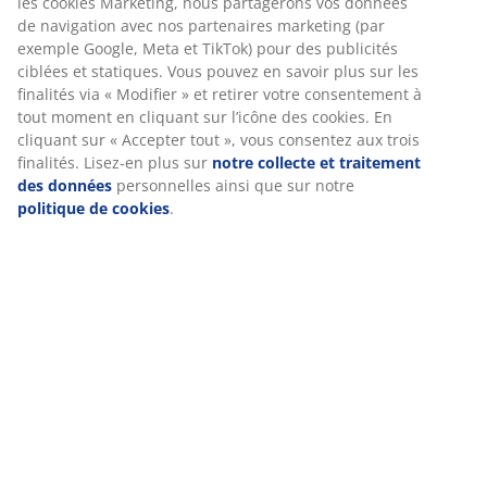
les cookies Marketing, nous partagerons vos données
en plastique léger.
de navigation avec nos partenaires marketing (par
exemple Google, Meta et TikTok) pour des publicités
ciblées et statiques. Vous pouvez en savoir plus sur les
RÉFÉRENCE: 4912367
finalités via « Modifier » et retirer votre consentement à
tout moment en cliquant sur l’icône des cookies. En
cliquant sur « Accepter tout », vous consentez aux trois
finalités. Lisez-en plus sur
notre collecte et traitement
Caractéristiques
des données
personnelles ainsi que sur notre
politique de cookies
.
Notes
(
212
)
Livraison