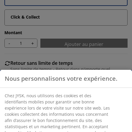
Click & Collect
Montant
-
+
Ajouter au panier
Retour sans limite de temps
Sans limite de temps - Retour dans n'importe quel
magasin JYSK
Nous personnalisons votre expérience.
Garantie de prix
Garantie de prix de 30 jours sur tous nos articles
Chez JYSK, nous utilisons des cookies et des
Options de livraison flexibles
identifiants mobiles pour garantir une bonne
Livraison facile et rapide
expérience lors de votre visite sur notre site web. Les
cookies collectent des informations vous concernant
afin d’assurer le bon fonctionnement du site, des
statistiques et un marketing pertinent. En acceptant
Cadre photo noir de 50x70 cm en MDF avec face avant