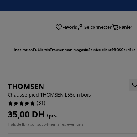
Favoris
Se connecter
Panier
cher
Inspiration
Publicités
Trouver mon magasin
Service client
PROS
Carrière
THOMSEN
Chausse-pied THOMSEN L55cm bois
(
31
)
35,00 DH
/pcs
2258%
Frais de livraison supplémentaires éventuels
7742%