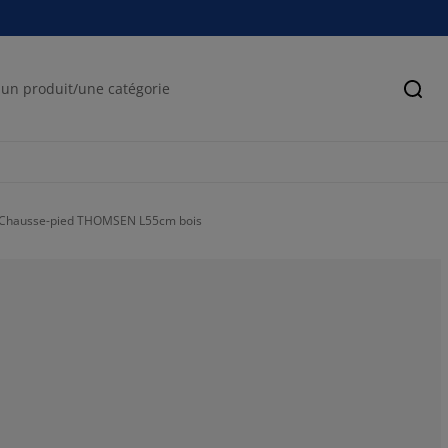
Cher
Chausse-pied THOMSEN L55cm bois
80.6451612903
19.3548387096