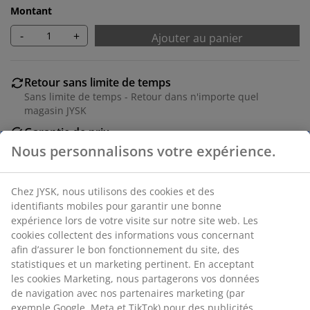
Montant
-
+
Ajouter au panier
Retour sans limite de temps
Sans limite de temps - Retour dans n'importe quel
magasin JYSK
Garantie de prix
Garantie de prix de 30 jours sur tous nos articles
Nous personnalisons votre expérience.
Options de livraison flexibles
Livraison facile et rapide
Chez JYSK, nous utilisons des cookies et des
identifiants mobiles pour garantir une bonne
expérience lors de votre visite sur notre site web. Les
cookies collectent des informations vous concernant
RÉFÉRENCE: 4544207
afin d’assurer le bon fonctionnement du site, des
statistiques et un marketing pertinent. En acceptant
les cookies Marketing, nous partagerons vos données
de navigation avec nos partenaires marketing (par
Caractéristiques
exemple Google, Meta et TikTok) pour des publicités