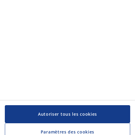
Catégories
Catégories
Service client
Service client
JYSK
JYSK
Siège social
Suivez-nous sur les réseaux sociaux