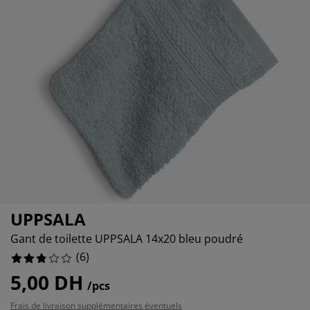
cessoires entretien meubles
lairages d'extérieur
raps
ommiers avec rangement
lairage
amping
rmoires
ommiers
nage et entretien
666664%
33333%
bilier de chambre
telas enfants
hambre enfant
uanderie
UPPSALA
Gant de toilette UPPSALA 14x20 bleu poudré
(
6
)
5,00 DH
/pcs
Frais de livraison supplémentaires éventuels