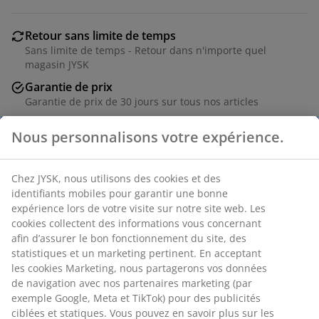
Retour sans limite de temps
Sans limite de temps - Retour dans n'importe quel
magasin JYSK
Garantie de prix
Garantie de prix de 30 jours sur tous nos articles
Options de livraison flexibles
Livraison facile et rapide
Nous personnalisons votre expérience.
RÉFÉRENCE: 2351161
Chez JYSK, nous utilisons des cookies et des identifiants
mobiles pour garantir une bonne expérience lors de votre
Caractéristiques
visite sur notre site web. Les cookies collectent des
informations vous concernant afin d’assurer le bon
fonctionnement du site, des statistiques et un marketing
pertinent. En acceptant les cookies Marketing, nous
Notes