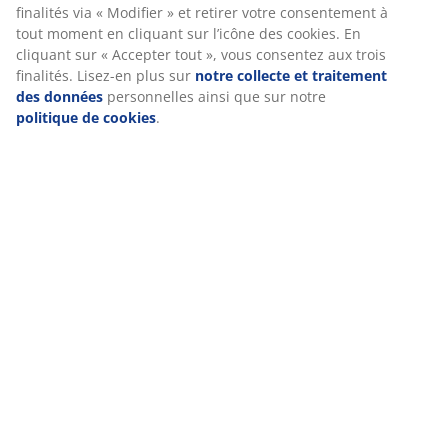
partagerons vos données de navigation avec nos
(
6
)
partenaires marketing (par exemple Google, Meta et
TikTok) pour des publicités ciblées et statiques. Vous
pouvez en savoir plus sur les finalités via « Modifier » et
retirer votre consentement à tout moment en cliquant sur
Livraison
l’icône des cookies. En cliquant sur « Accepter tout », vous
consentez aux trois finalités. Lisez-en plus sur
notre
collecte et traitement des données
personnelles ainsi
que sur notre
politique de cookies
.