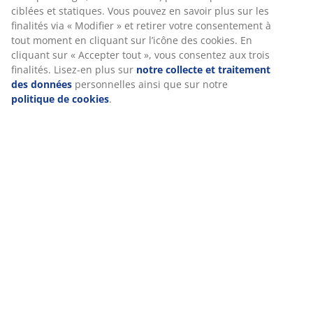
Options de livraison flexibles
Livraison facile et rapide
Nous personnalisons votre expérience.
RÉFÉRENCE: 2520561
Chez JYSK, nous utilisons des cookies et des identifiants mobile
garantir une bonne expérience lors de votre visite sur notre sit
Caractéristiques
Les cookies collectent des informations vous concernant afin
d’assurer le bon fonctionnement du site, des statistiques et un
marketing pertinent. En acceptant les cookies Marketing, nous
partagerons vos données de navigation avec nos partenaires
Notes
marketing (par exemple Google, Meta et TikTok) pour des public
(
57
)
ciblées et statiques. Vous pouvez en savoir plus sur les finalités 
Modifier » et retirer votre consentement à tout moment en cliqu
sur l’icône des cookies. En cliquant sur « Accepter tout », vous
consentez aux trois finalités. Lisez-en plus sur
notre collecte et
Livraison
traitement des données
personnelles ainsi que sur notre
polit
de cookies
.