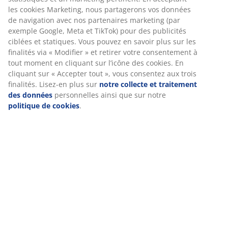
Chez JYSK, nous utilisons des cookies et des identifiants
Retour sans limite de temps
mobiles pour garantir une bonne expérience lors de votre
Sans limite de temps - Retour dans n'importe quel
visite sur notre site web. Les cookies collectent des
magasin JYSK
informations vous concernant afin d’assurer le bon
Garantie de prix
fonctionnement du site, des statistiques et un marketing
Garantie de prix de 30 jours sur tous nos articles
pertinent. En acceptant les cookies Marketing, nous
partagerons vos données de navigation avec nos
Options de livraison flexibles
partenaires marketing (par exemple Google, Meta et TikTok)
Livraison facile et rapide
pour des publicités ciblées et statiques. Vous pouvez en
savoir plus sur les finalités via « Modifier » et retirer votre
consentement à tout moment en cliquant sur l’icône des
cookies. En cliquant sur « Accepter tout », vous consentez
RÉFÉRENCE: 2521158
aux trois finalités. Lisez-en plus sur
notre collecte et
traitement des données
personnelles ainsi que sur notre
politique de cookies
.
Caractéristiques
Notes
(
207
)